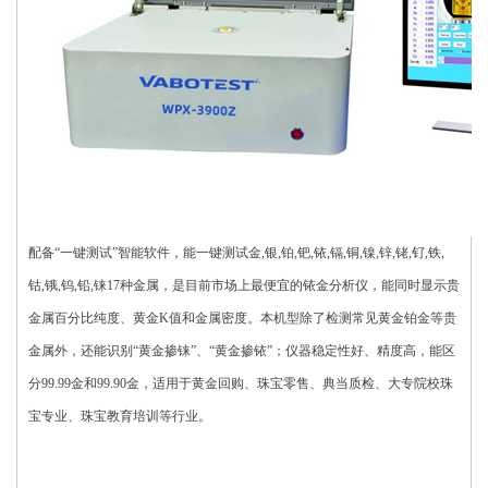
配备“一键测试”智能软件，能一键测试金,银,铂,钯,铱,镉,铜,镍,锌,铑,钌,铁,
钴,锇,钨,铅,铼17种金属，是目前市场上最便宜的铱金分析仪，能同时显示贵
金属百分比纯度、黄金K值和金属密度。本机型除了检测常见黄金铂金等贵
金属外，还能识别“黄金掺铼”、“黄金掺铱”；仪器稳定性好、精度高，能区
分99.99金和99.90金，适用于黄金回购、珠宝零售、典当质检、大专院校珠
宝专业、珠宝教育培训等行业。