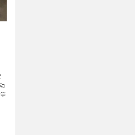
度
动
品等