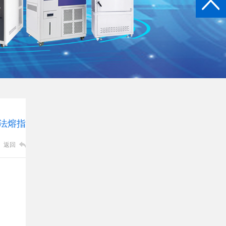
量法熔指
返回