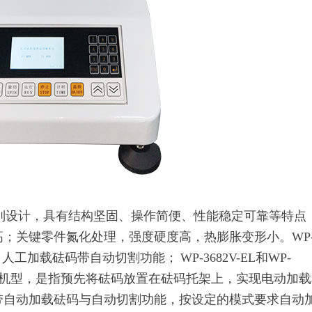
设计，具有结构坚固、操作简便、性能稳定可靠等特点
高；关键零件氮化处理，强度硬度高，热膨胀变形小。WP
号，人工加载砝码带自动切割功能； WP-3682V-EL和WP-
切割的机型，是指预先将砝码放置在砝码托架上，实现电动加
-AU带自动加载砝码与自动切割功能，按设定的模式要求自动