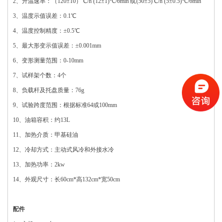
2、升温速率：（120±10）℃/h (12±1)℃/6min 或 (50±5)℃/h (5±0.5)℃/6min
3、温度示值误差：0.1℃
4、温度控制精度：±0.5℃
5、最大形变示值误差：±0.001mm
6、变形测量范围：0-10mm
7、试样架个数：4个
8、负载杆及托盘质量：76g
9、试验跨度范围：根据标准64或100mm
10、油箱容积：约13L
11、加热介质：甲基硅油
12、冷却方式：主动式风冷和外接水冷
13、加热功率：2kw
14、外观尺寸：长60cm*高132cm*宽50cm
配件