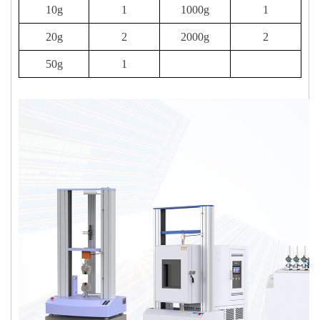
10g
1
1000g
1
20g
2
2000g
2
50g
1