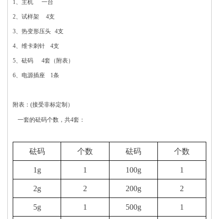
1、主机 一台
2、试样架 4支
3、热变形压头 4支
4、维卡刺针 4支
5、砝码 4套（附表）
6、电源插座 1条
附表：(接受非标定制）
一套的砝码个数，共4套：
砝码
个数
砝码
个数
1g
1
100g
1
2g
2
200g
2
5g
1
500g
1