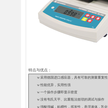
特点与优点：
w
采用德国进口感应器，具有可靠的测量重复性
实用性强
w
性能优异，
w
一个操作步骤即显示密度
w
没有韦氏天平、比重瓶法烦琐的调试与操作
强酸强碱
w
，
粘稠性，挥发性，悬浮液体，乳化